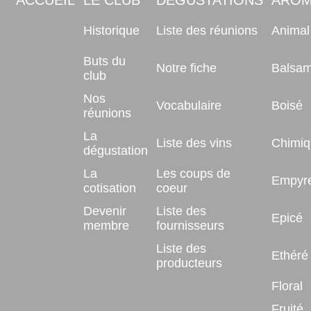
ACCUEIL
LE CLUB
DEGUSTATIONS
ARO
Historique
Liste des réunions
Animal
Buts du
Notre fiche
Balsam
club
Nos
Vocabulaire
Boisé
réunions
La
Liste des vins
Chimiq
dégustation
La
Les coups de
Empyr
cotisation
coeur
Devenir
Liste des
Epicé
membre
fournisseurs
Liste des
Ethéré
producteurs
Floral
Fruité