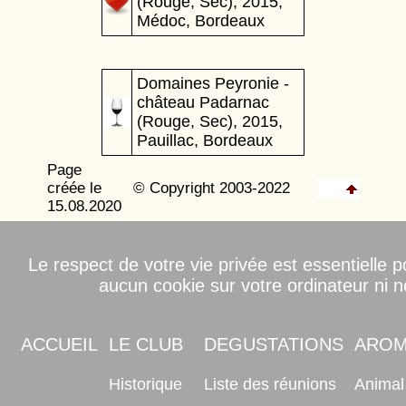
(Rouge, Sec), 2015,
Médoc, Bordeaux
Domaines Peyronie -
château Padarnac
(Rouge, Sec), 2015,
Pauillac, Bordeaux
Page
créée le
© Copyright 2003-2022
15.08.2020
Le respect de votre vie privée est essentielle
aucun cookie sur votre ordinateur ni
ACCUEIL
LE CLUB
DEGUSTATIONS
ARO
Historique
Liste des réunions
Animal