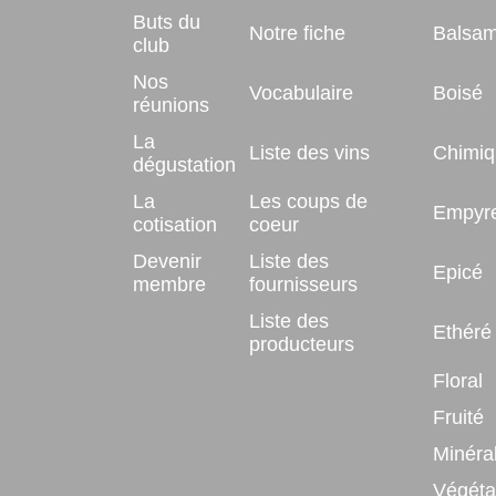
Buts du
Notre fiche
Balsam
club
Nos
Vocabulaire
Boisé
réunions
La
Liste des vins
Chimiq
dégustation
La
Les coups de
Empyr
cotisation
coeur
Devenir
Liste des
Epicé
membre
fournisseurs
Liste des
Ethéré
producteurs
Floral
Fruité
Minéra
Végéta