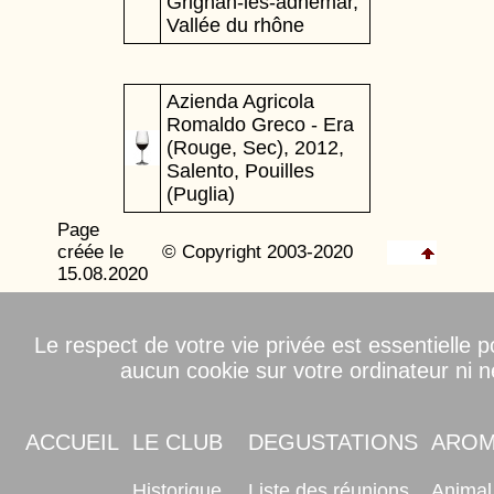
Grignan-les-adhémar,
Vallée du rhône
Azienda Agricola
Romaldo Greco - Era
(Rouge, Sec), 2012,
Salento, Pouilles
(Puglia)
Page
créée le
© Copyright 2003-2020
15.08.2020
Le respect de votre vie privée est essentielle
aucun cookie sur votre ordinateur ni
ACCUEIL
LE CLUB
DEGUSTATIONS
ARO
Historique
Liste des réunions
Animal