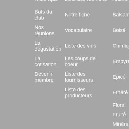
Buts du
Notre fiche
Balsam
club
Nos
Vocabulaire
Boisé
réunions
La
Liste des vins
Chimiq
dégustation
La
Les coups de
Empyr
cotisation
coeur
Devenir
Liste des
Epicé
membre
fournisseurs
Liste des
Ethéré
producteurs
Floral
Fruité
Minéra