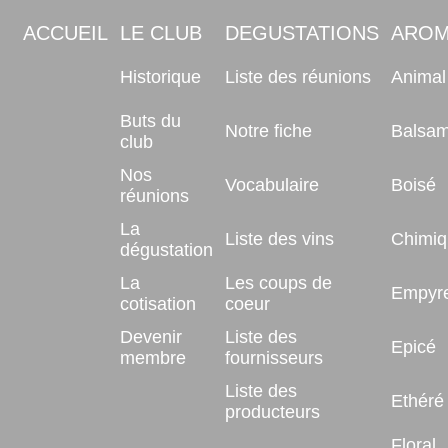
ACCUEIL
LE CLUB
DEGUSTATIONS
ARO
Historique
Liste des réunions
Animal
Buts du
Notre fiche
Balsam
club
Nos
Vocabulaire
Boisé
réunions
La
Liste des vins
Chimiq
dégustation
La
Les coups de
Empyr
cotisation
coeur
Devenir
Liste des
Epicé
membre
fournisseurs
Liste des
Ethéré
producteurs
Floral